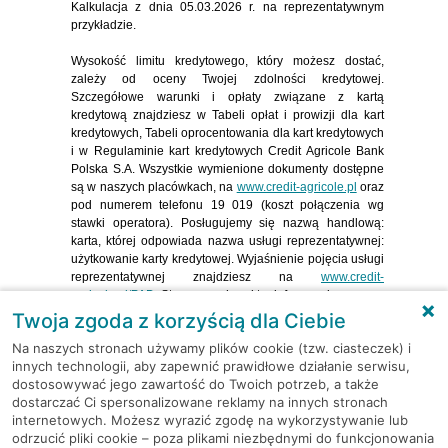
Kalkulacja z dnia 05.03.2026 r. na reprezentatywnym
przykładzie.
Wysokość limitu kredytowego, który możesz dostać,
zależy od oceny Twojej zdolności kredytowej.
Szczegółowe warunki i opłaty związane z kartą
kredytową znajdziesz w Tabeli opłat i prowizji dla kart
kredytowych, Tabeli oprocentowania dla kart kredytowych
i w Regulaminie kart kredytowych Credit Agricole Bank
Polska S.A. Wszystkie wymienione dokumenty dostępne
otworzy się w n
są w naszych placówkach, na
www.credit-agricole.pl
oraz
pod numerem telefonu 19 019 (koszt połączenia wg
stawki operatora). Posługujemy się nazwą handlową:
karta, której odpowiada nazwa usługi reprezentatywnej:
użytkowanie karty kredytowej. Wyjaśnienie pojęcia usługi
reprezentatywnej znajdziesz na
www.credit-
otworzy się w nowym oknie
agricole.pl/PAD
. Strona ma charakter informacyjny.
Twoja zgoda z korzyścią dla Ciebie
W XVII Rankingu Odpowiedzialnych Firm (ROF) bank
Na naszych stronach używamy plików cookie (tzw. ciasteczek) i
Credit Agricole zajął 2. miejsce w klasyfikacji generalnej i
innych technologii, aby zapewnić prawidłowe działanie serwisu,
branżowej. Organizatorem rankingu jest Kozmiński
dostosowywać jego zawartość do Twoich potrzeb, a także
Business Hub
, a partnerami: Forum Odpowiedzialnego
dostarczać Ci spersonalizowane reklamy na innych stronach
Biznesu, Dziennik Gazeta Prawna i Deloitte. Więcej
internetowych. Możesz wyrazić zgodę na wykorzystywanie lub
otworzy się w now
informacji na
www.rankingodpowiedzialnychfirm.pl
odrzucić pliki cookie – poza plikami niezbędnymi do funkcjonowania